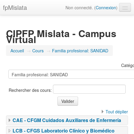
fpMislata
Non connecté. (
Connexion
)
Français ‎(fr)‎
CIPFP Mislata - Campus
Virtual
Accueil
→
Cours
→
Familia profesional: SANIDAD
Catégo
Rechercher des cours:
Tout déplier
CAE - CFGM Cuidados Auxiliares de Enfermería
LCB - CFGS Laboratorio Clínico y Biomédico