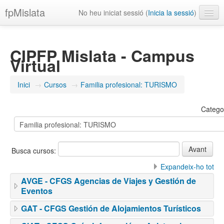
fpMislata
No heu iniciat sessió (
Inicia la sessió
)
Català (Valencià) ‎(ca_valencia)‎
CIPFP Mislata - Campus
Virtual
Inici
→
Cursos
→
Familia profesional: TURISMO
Catego
Busca cursos:
Expandeix-ho tot
AVGE - CFGS Agencias de Viajes y Gestión de
Eventos
GAT - CFGS Gestión de Alojamientos Turísticos