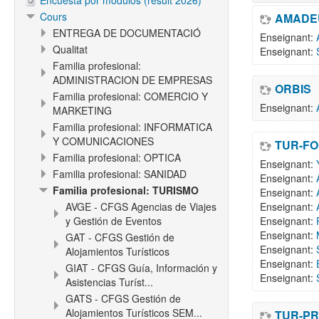
Encuesta por módulos (result 2026)
Cours
AMADE
ENTREGA DE DOCUMENTACIÓ
Enseignant:
Qualitat
Enseignant:
Familia profesional:
ADMINISTRACION DE EMPRESAS
ORBIS
Familia profesional: COMERCIO Y
Enseignant:
MARKETING
Familia profesional: INFORMATICA
Y COMUNICACIONES
TUR-FO
Familia profesional: OPTICA
Enseignant:
Familia profesional: SANIDAD
Enseignant:
Familia profesional: TURISMO
Enseignant:
AVGE - CFGS Agencias de Viajes
Enseignant:
y Gestión de Eventos
Enseignant:
Enseignant:
GAT - CFGS Gestión de
Enseignant:
Alojamientos Turísticos
Enseignant:
GIAT - CFGS Guía, Información y
Enseignant:
Asistencias Turíst...
GATS - CFGS Gestión de
Alojamientos Turísticos SEM...
TUR-PR