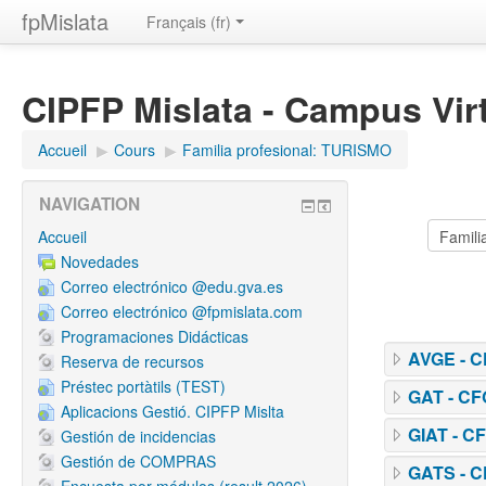
fpMislata
Français ‎(fr)‎
CIPFP Mislata - Campus Vir
Accueil
▶︎
Cours
▶︎
Familia profesional: TURISMO
NAVIGATION
Accueil
Novedades
Correo electrónico @edu.gva.es
Correo electrónico @fpmislata.com
Programaciones Didácticas
AVGE - C
Reserva de recursos
Préstec portàtils (TEST)
GAT - CF
Aplicacions Gestió. CIPFP Mislta
GIAT - CF
Gestión de incidencias
Gestión de COMPRAS
GATS - C