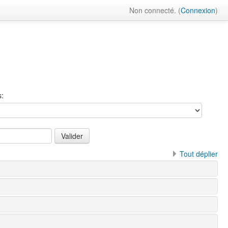
Non connecté. (
Connexion
)
s:
Tout déplier
L