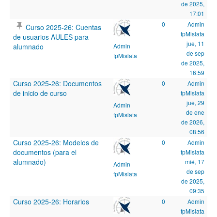
de 2025,
17:01
0
Admin
Curso 2025-26: Cuentas
fpMislata
de usuarios AULES para
jue, 11
alumnado
Admin
de sep
fpMislata
de 2025,
16:59
Curso 2025-26: Documentos
0
Admin
de inicio de curso
fpMislata
jue, 29
Admin
de ene
fpMislata
de 2026,
08:56
Curso 2025-26: Modelos de
0
Admin
documentos (para el
fpMislata
alumnado)
mié, 17
Admin
de sep
fpMislata
de 2025,
09:35
Curso 2025-26: Horarios
0
Admin
fpMislata