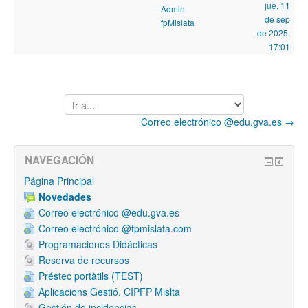
jue, 11
Admin
de sep
fpMislata
de 2025,
17:01
Ir
a...
Correo electrónico @edu.gva.es →
NAVEGACIÓN
Página Principal
Novedades
Correo electrónico @edu.gva.es
Correo electrónico @fpmislata.com
Programaciones Didácticas
Reserva de recursos
Préstec portàtils (TEST)
Aplicacions Gestió. CIPFP Mislta
Gestión de incidencias