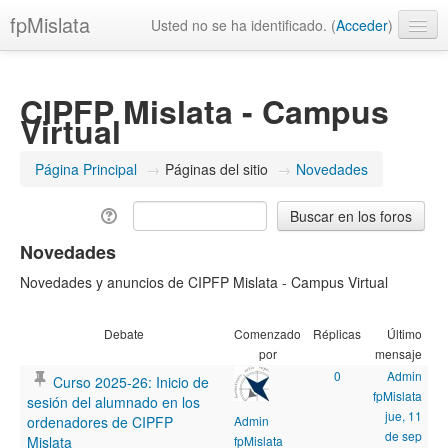
fpMislata
Usted no se ha identificado. (
Acceder
)
Español - Internacional ‎(es)‎
CIPFP Mislata - Campus
Virtual
Página Principal
→
Páginas del sitio
→
Novedades
Novedades
Novedades y anuncios de CIPFP Mislata - Campus Virtual
Debate
Comenzado
Réplicas
Último
por
mensaje
0
Admin
Curso 2025-26: Inicio de
fpMislata
sesión del alumnado en los
jue, 11
ordenadores de CIPFP
Admin
de sep
Mislata
fpMislata