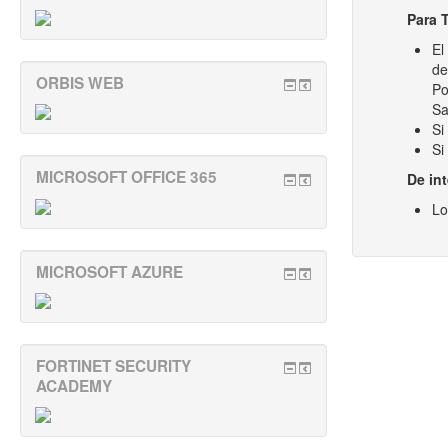
Para 
El
de
ORBIS WEB
Po
Sa
Si
Si
MICROSOFT OFFICE 365
De in
Lo
MICROSOFT AZURE
FORTINET SECURITY
ACADEMY