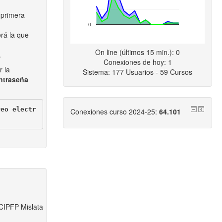
 primera
0
rá la que
On line (últimos 15 min.): 0
.
Conexiones de hoy: 1
r la
Sistema: 177 Usuarios - 59 Cursos
ntraseña
reo electr
Conexiones curso 2024-25:
64.101
 CIPFP Mislata