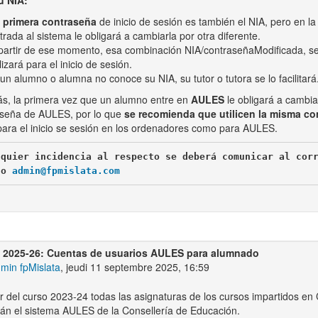
u NIA:
a
primera contraseña
de inicio de sesión es también el NIA, pero en la
trada al sistema le obligará a cambiarla por otra diferente.
partir de ese momento, esa combinación NIA/contraseñaModificada, se
ilizará para el inicio de sesión.
 un alumno o alumna no conoce su NIA, su tutor o tutora se lo facilitará
, la primera vez que un alumno entre en
AULES
le obligará a cambia
aseña de AULES, por lo que
se recomienda que utilicen la misma co
para el inicio se sesión en los ordenadores como para AULES.
lquier incidencia al respecto se deberá comunicar al cor
co 
admin@fpmislata.com
 2025-26: Cuentas de usuarios AULES para alumnado
min fpMislata
, jeudi 11 septembre 2025, 16:59
ir del curso 2023-24 todas las asignaturas de los cursos impartidos en
arán el sistema AULES de la Consellería de Educación.