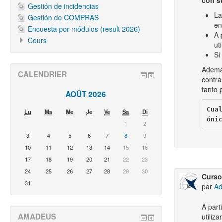
con s
Gestión de incidencias
L
Gestión de COMPRAS
en
Encuesta por módulos (result 2026)
A 
Cours
ut
Si
Además
CALENDRIER
contr
tanto 
AOÛT 2026
Cua
Lu
Ma
Me
Je
Ve
Sa
Di
óni
1
2
3
4
5
6
7
8
9
10
11
12
13
14
15
16
17
18
19
20
21
22
23
24
25
26
27
28
29
30
Curso
31
par
Ad
A part
AMADEUS
utiliz