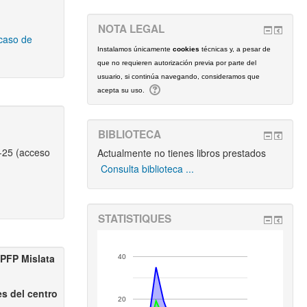
NOTA LEGAL
 caso de
Instalamos únicamente
cookies
técnicas y, a pesar de
que no requieren autorización previa por parte del
usuario, si continúa navegando, consideramos que
acepta su uso.
BIBLIOTECA
-25 (acceso
Actualmente no tienes libros prestados
Consulta biblioteca ...
STATISTIQUES
IPFP Mislata
40
es del centro
20