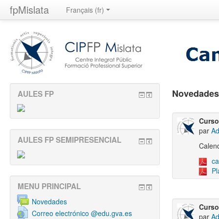
fpMislata
Français ‎(fr)‎
Novedades
AULES FP
Curso
par
Ad
AULES FP SEMIPRESENCIAL
Calend
ca
Pl
MENU PRINCIPAL
Novedades
Curso
Correo electrónico @edu.gva.es
par
Ad