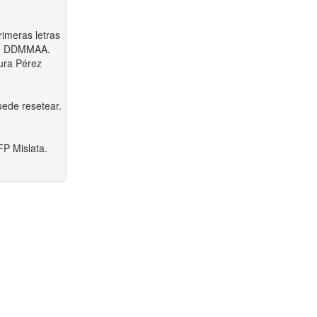
rimeras letras
ato DDMMAA.
ura Pérez
uede resetear.
FP Mislata.