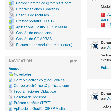
Correo electrónico @fpmislata.com
Modelo
Programaciones Didácticas
Au
Reserva de recursos
ausenc
Préstec portàtils (TEST)
F1
Aplicacions Gestió. CIPFP Mislta
Gestión de incidencias
Gestión de COMPRAS
Curso
Encuesta por módulos (result 2026)
par
Ad
Se han
exclus
NAVIGATION
Pulsa 
Accueil
Novedades
Correo electrónico @edu.gva.es
Correo electrónico @fpmislata.com
Programaciones Didácticas
Curso
Reserva de recursos
par
Ad
Préstec portàtils (TEST)
Todo 
Aplicacions Gestió. CIPFP Mislta