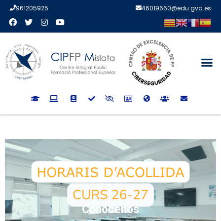
961205925
46019660@edu.gva.es
Conócenos