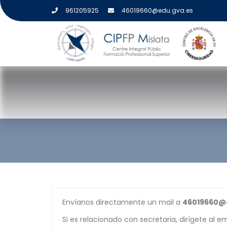
961205925
46019660@edu.gva.es
CONTACTO
Envíanos directamente un mail a
46019660@
Si es relacionado con secretaria, dirígete al e