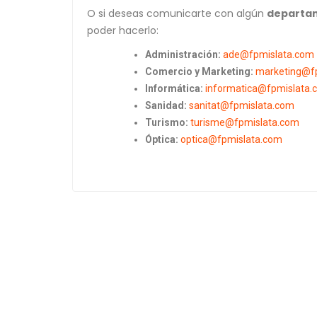
O si deseas comunicarte con algún
departa
poder hacerlo:
Administración:
ade@fpmislata.com
Comercio y Marketing:
marketing@f
Informática:
informatica@fpmislata.
Sanidad:
sanitat@fpmislata.com
Turismo:
turisme@fpmislata.com
Óptica:
optica@fpmislata.com