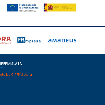
IPFPMISLATA
ets by CIPFPMislata