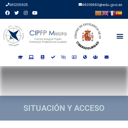
961205925
46019660@edu.gva.es
SITUACIÓN Y ACCESO
SITUACIÓN Y ACCESO