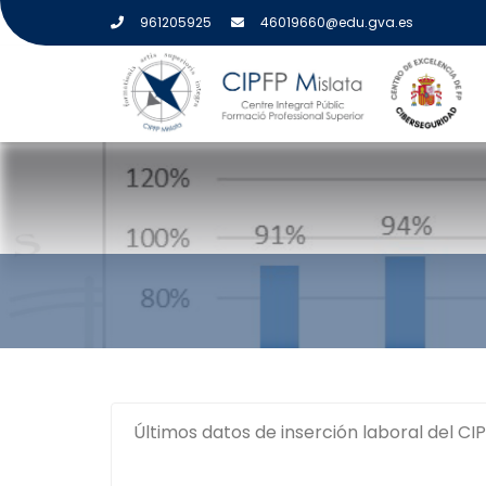
961205925
46019660@edu.gva.es
INSERCIÓN LABORAL
Últimos datos de inserción laboral del CIP