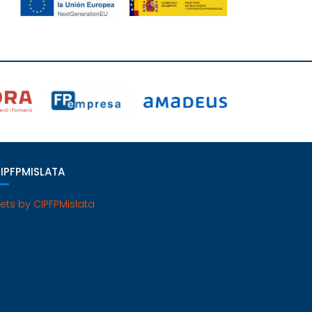
IPFPMISLATA
ets by CIPFPMislata