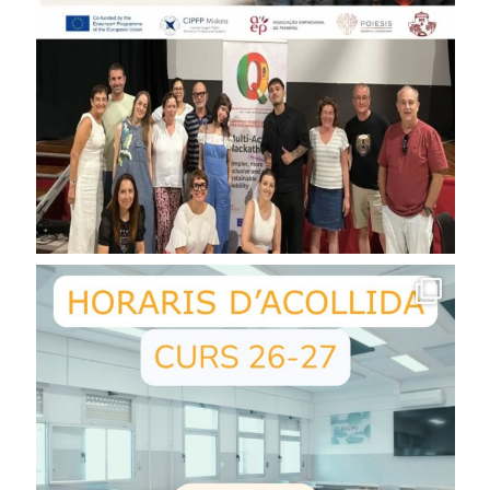
Administrativo de recursos humanos.
Administrativo de la Administración pública.
Administrativo de asesorías jurídicas,
contables, laborales, fiscales o gestorías.
Técnico en gestión de cobros.
Responsable de atención al cliente
La
competencia general
de este ciclo será
organizar y realizar la administración y gestión de
personal, de las operaciones económico-
financieras y de la información y asesoramiento a
clientes o usuariostanto en el ámbito público como
privado, según el tamaño y actividad de la
empresa y organismo y de acuerdo con los
objetivos marcados, las normas internas
establecidas y la normativa vigente.