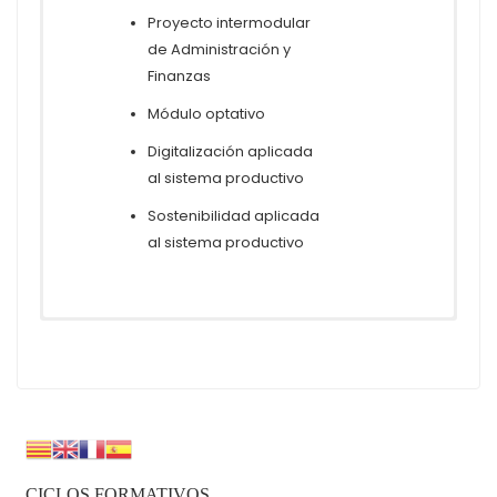
Proyecto intermodular
de Administración y
Finanzas
Módulo optativo
Digitalización aplicada
al sistema productivo
Sostenibilidad aplicada
al sistema productivo
SALIDAS PROFESIONALES GESTIÓN
GA y SGA – GESTIÓN ADMINISTRATIVA
ADMINISTRATIVA
TECHNICIAN IN ADMINISTRATIVE MANAGEMENT
Las salidas de este ciclo formativo son:
CICLOS FORMATIVOS