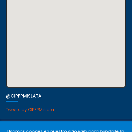
@CIPFPMISLATA
Tweets by CIPFPMislata
P. Cookies
|
P. Privacidad
|
Avisos Legales
Usamos cookies en nuestro sitio web para brindarle la