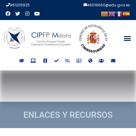
961205925
46019660@edu.gva.es
ENLACES Y RECURSOS
ENLACES Y RECURSOS