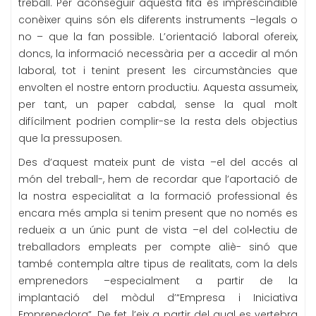
treball. Per aconseguir aquesta fita és imprescindible
conèixer quins són els diferents instruments –legals o
no – que la fan possible. L’orientació laboral ofereix,
doncs, la informació necessària per a accedir al món
laboral, tot i tenint present les circumstàncies que
envolten el nostre entorn productiu. Aquesta assumeix,
per tant, un paper cabdal, sense la qual molt
difícilment podrien complir-se la resta dels objectius
que la pressuposen.
Des d’aquest mateix punt de vista –el del accés al
món del treball-, hem de recordar que l’aportació de
la nostra especialitat a la formació professional és
encara més ampla si tenim present que no només es
redueix a un únic punt de vista –el del col•lectiu de
treballadors empleats per compte aliè- sinó que
també contempla altre tipus de realitats, com la dels
emprenedors –especialment a partir de la
implantació del mòdul d’“Empresa i Iniciativa
Emprenedora”. De fet, l’eix a partir del qual es vertebra