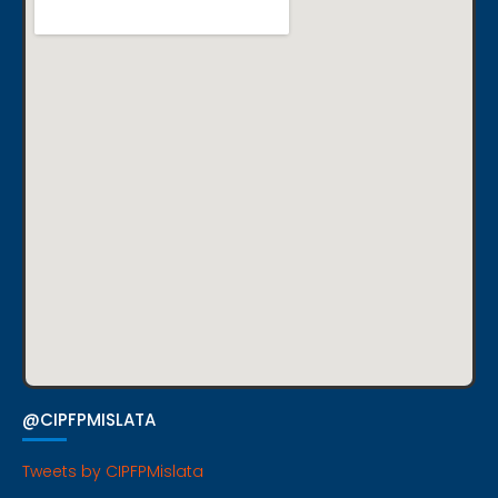
@CIPFPMISLATA
Tweets by CIPFPMislata