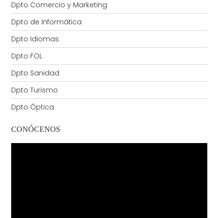
Dpto Comercio y Marketing
Dpto de Informática
Dpto Idiomas
Dpto FOL
Dpto Sanidad
Dpto Turismo
Dpto Óptica
CONÓCENOS
Reproductor
de
vídeo