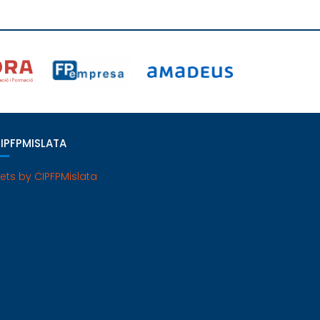
IPFPMISLATA
ets by CIPFPMislata