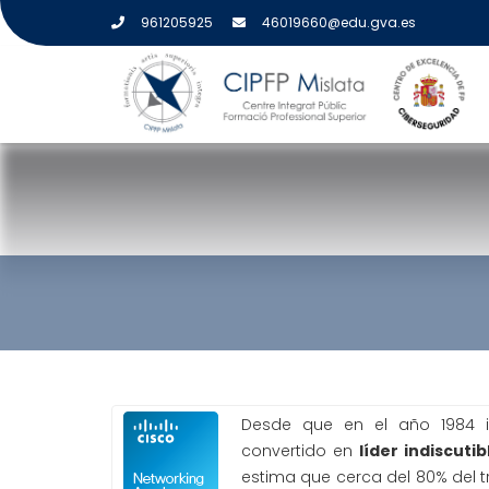
961205925
46019660@edu.gva.es
CISCO NETWORKING A
Desde que en el año 1984 i
convertido en
líder indiscuti
estima que cerca del 80% del tr