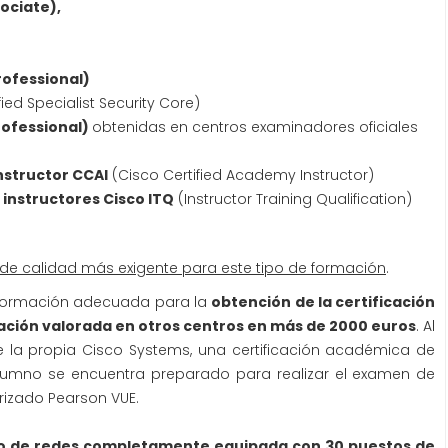
ociate),
rofessional)
ied Specialist Security Core)
rofessional)
obtenidas en centros examinadores oficiales
nstructor CCAI
(Cisco Certified Academy Instructor)
 instructores Cisco ITQ
(Instructor Training Qualification)
l de calidad más exigente para este tipo de formación
.
a formación adecuada para la
obtención de l
a certificación
ción valorada en otros centros en más de 2000 euros
. Al
de la propia Cisco Systems, una certificación académica de
lumno se encuentra preparado para realizar el examen de
orizado Pearson VUE.
io de redes completamente equipada con 30 puestos de