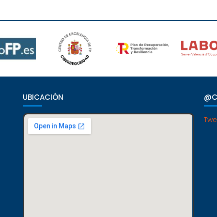
UBICACIÓN
@C
Twe