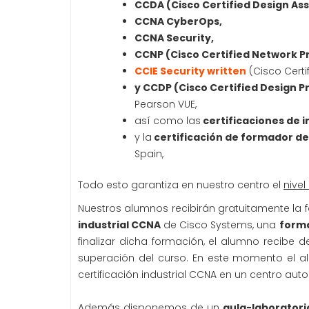
CCDA
(Cisco Certified Design Ass
CCNA CyberOps,
CCNA Security,
CCNP (Cisco Certified Network P
CCIE Security written
(Cisco Certif
y CCDP (Cisco Certified Design P
Pearson VUE,
así como las
certificaciones de i
y la
certificación de formador de
Spain,
Todo esto garantiza en nuestro centro el
nive
Nuestros alumnos recibirán gratuitamente l
industrial CCNA
de Cisco Systems, una
forma
finalizar dicha formación, el alumno recibe 
superación del curso. En este momento el a
certificación industrial CCNA en un centro aut
Además disponemos de un
aula-laborator