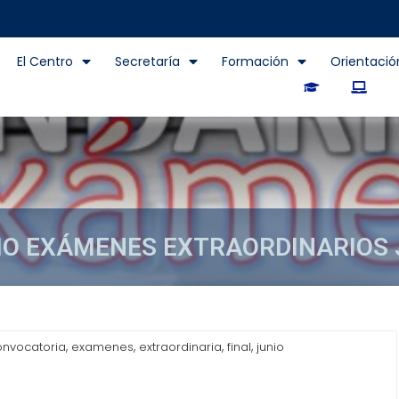
El Centro
Secretaría
Formación
Orientació
O EXÁMENES EXTRAORDINARIOS 
 EXTRAORDINARIOS JUNIO 202
,
,
,
,
onvocatoria
examenes
extraordinaria
final
junio