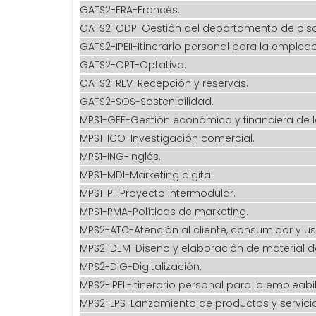
GATS2-FRA-Francés.
GATS2-GDP-Gestión del departamento de piso
GATS2-IPEII-Itinerario personal para la empleabi
GATS2-OPT-Optativa.
GATS2-REV-Recepción y reservas.
GATS2-SOS-Sostenibilidad.
MPS1-GFE-Gestión económica y financiera de 
MPS1-ICO-Investigación comercial.
MPS1-ING-Inglés.
MPS1-MDI-Marketing digital.
MPS1-PI-Proyecto intermodular.
MPS1-PMA-Políticas de marketing.
MPS2-ATC-Atención al cliente, consumidor y us
MPS2-DEM-Diseño y elaboración de material 
MPS2-DIG-Digitalización.
MPS2-IPEII-Itinerario personal para la empleabili
MPS2-LPS-Lanzamiento de productos y servicio