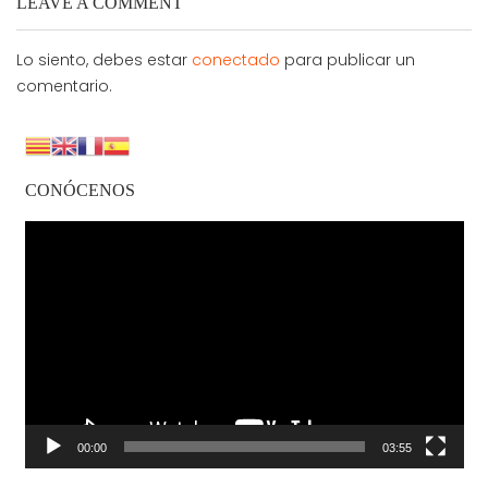
LEAVE A COMMENT
Lo siento, debes estar
conectado
para publicar un
comentario.
CONÓCENOS
Reproductor
de
vídeo
00:00
03:55