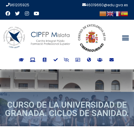
961205925
46019660@edu.gva.es
CURSO DE LA UNIVERSIDAD DE
GRANADA. CICLOS DE SANIDAD.
CURSO DE LA UNIVERSIDAD D
GRANADA. CICLOS DE
SANIDAD.