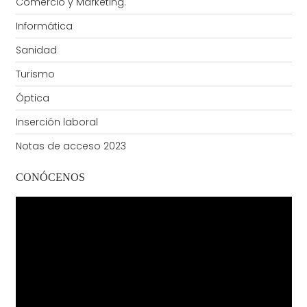
Comercio y Marketing.
Informática
Sanidad
Turismo
Óptica
Inserción laboral
Notas de acceso 2023
CONÓCENOS
Reproductor
de
vídeo