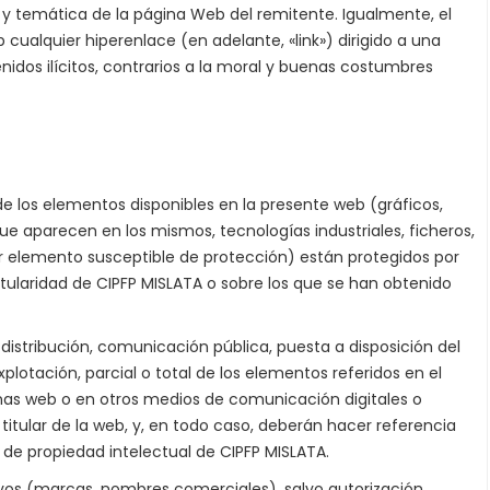
s y temática de la página Web del remitente. Igualmente, el
 cualquier hiperenlace (en adelante, «link») dirigido a una
dos ilícitos, contrarios a la moral y buenas costumbres
e los elementos disponibles en la presente web (gráficos,
e aparecen en los mismos, tecnologías industriales, ficheros,
r elemento susceptible de protección) están protegidos por
titularidad de CIPFP MISLATA o sobre los que se han obtenido
 distribución, comunicación pública, puesta a disposición del
xplotación, parcial o total de los elementos referidos en el
inas web o en otros medios de comunicación digitales o
titular de la web, y, en todo caso, deberán hacer referencia
os de propiedad intelectual de CIPFP MISLATA.
ntivos (marcas, nombres comerciales), salvo autorización