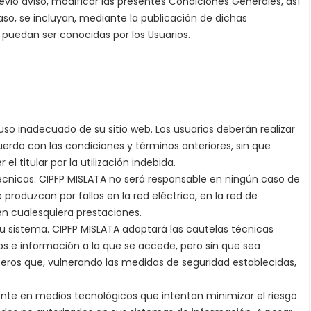
vio aviso, modificar las presentes Condiciones Generales, así
so, se incluyan, mediante la publicación de dichas
e puedan ser conocidas por los Usuarios.
uso inadecuado de su sitio web. Los usuarios deberán realizar
rdo con las condiciones y términos anteriores, sin que
l titular por la utilización indebida.
écnicas. CIPFP MISLATA no será responsable en ningún caso de
e produzcan por fallos en la red eléctrica, en la red de
 en cualesquiera prestaciones.
u sistema. CIPFP MISLATA adoptará las cautelas técnicas
tos e información a la que se accede, pero sin que sea
eros que, vulnerando las medidas de seguridad establecidas,
nte en medios tecnológicos que intentan minimizar el riesgo