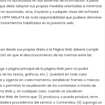
nidos no autorizados en sus sistemas de información. A pesar
e que debe adoptar sus propias medidas orientadas a minimizar
o autorizado, virus, troyanos y cualquier clase del software
CIPFP MISLATA de toda responsabilidad que pudiese derivarse
tratamientos habilitados en la presente web.
laces desde sus propias Webs a la Página Web deberá cumplir
ción sin que el desconocimiento de las mismas evite las
ge o página principal de la página Web pero no podrá
ia de los textos, gráficos, etc.). Quedará en todo caso
cable y vigente en cada momento, establecer frames o marcos
 o permitan la visualización de los contenidos a través de
gina Web y, en cualquier caso, cuando se visualicen
a Web de forma que: (I) produzca, o pueda producir, error,
rdadera procedencia del servicio o Contenidos; (II) suponga un