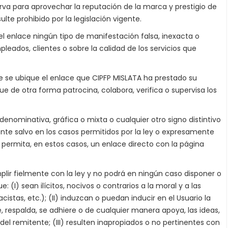
sirva para aprovechar la reputación de la marca y prestigio de
lte prohibido por la legislación vigente.
el enlace ningún tipo de manifestación falsa, inexacta o
leados, clientes o sobre la calidad de los servicios que
e se ubique el enlace que CIPFP MISLATA ha prestado su
ue de otra forma patrocina, colabora, verifica o supervisa los
 denominativa, gráfica o mixta o cualquier otro signo distintivo
ente salvo en los casos permitidos por la ley o expresamente
 permita, en estos casos, un enlace directo con la página
lir fielmente con la ley y no podrá en ningún caso disponer o
 (I) sean ilícitos, nocivos o contrarios a la moral y a las
istas, etc.); (II) induzcan o puedan inducir en el Usuario la
 respalda, se adhiere o de cualquier manera apoya, las ideas,
, del remitente; (III) resulten inapropiados o no pertinentes con