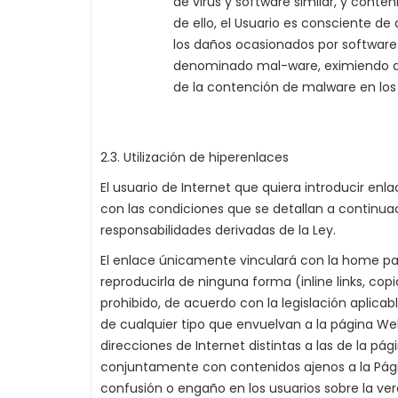
de virus y software similar, y conte
de ello, el Usuario es consciente d
los daños ocasionados por software n
denominado mal-ware, eximiendo a 
de la contención de malware en los 
2.3. Utilización de hiperenlaces
El usuario de Internet que quiera introducir en
con las condiciones que se detallan a continua
responsabilidades derivadas de la Ley.
El enlace únicamente vinculará con la home pa
reproducirla de ninguna forma (inline links, cop
prohibido, de acuerdo con la legislación apli
de cualquier tipo que envuelvan a la página Web
direcciones de Internet distintas a las de la pá
conjuntamente con contenidos ajenos a la Págin
confusión o engaño en los usuarios sobre la ve