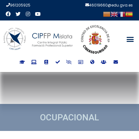
961205925
46019660@edu.gva.es
OCUPACIONAL
OCUPACIONAL