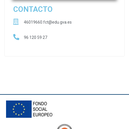
CONTACTO
46019660.fct@edu.gva.es
96 120 59 27