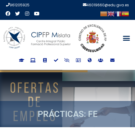
961205925
46019660@edu.gva.es
PRÁCTICAS: FE
PRÁCTICAS: FE