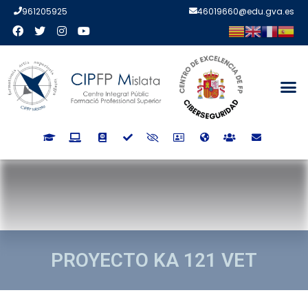
961205925
46019660@edu.gva.es
PROYECTO KA 121 VET
PROYECTO KA 121 VET