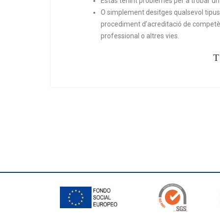
Estàs tenint problemes per a trobar un 
O simplement desitges qualsevol tipus 
procediment d’acreditació de competèn
professional o altres vies.
T