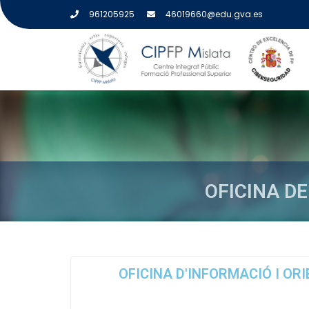
961205925
46019660@edu.gva.es
OFICINA D
OFICINA DE INFORMACI
OFICINA D'INFORMACIÓ I OR