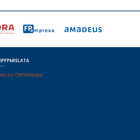
IPFPMISLATA
ets by CIPFPMislata