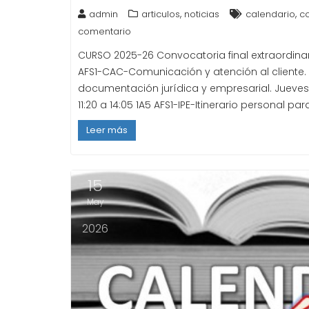
,
,
admin
articulos
noticias
calendario
c
comentario
CURSO 2025-26 Convocatoria final extraordin
AFS1-CAC-Comunicación y atención al cliente. M
documentación jurídica y empresarial. Jueves 2
11:20 a 14:05 1A5 AFS1-IPE-Itinerario personal pa
Leer más
15
May
2026