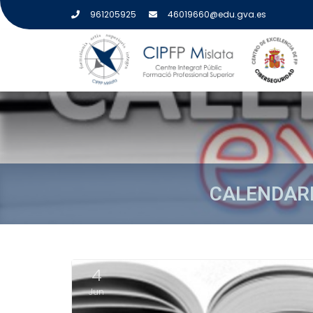
961205925
46019660@edu.gva.es
CALENDARI
ETIQUETA:
EXAMENES
4
Jun