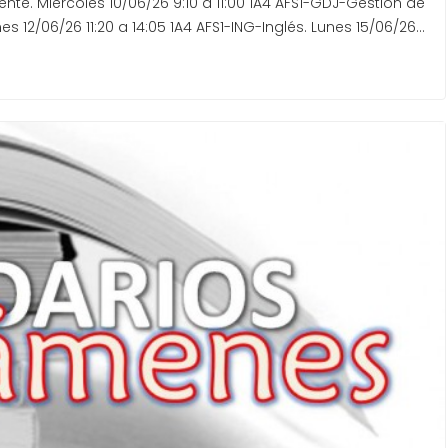
te. Miércoles 10/06/26 9:10 a 11:00 1A4 AFS1-GDJ-Gestión de
s 12/06/26 11:20 a 14:05 1A4 AFS1-ING-Inglés. Lunes 15/06/26…