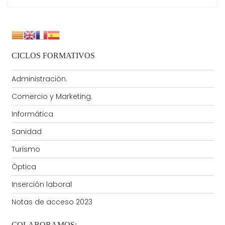
OP – ÓPTICA DE ANTEOJERÍA
ADVANCED EXPERT
IN OPTICS FOR CORRECTIVE LENSES
Las salidas profesionales de este ciclo formativo
son las siguientes:
CICLOS FORMATIVOS
Jefe de distintas secciones o talleres en
empresas de productos ópticos.
Administración.
Montador.
Asesor – Comercial óptico.
Comercio y Marketing.
Informática
La
competencia general
de este título consiste
en Aplicar técnicas de elaboración, montaje,
Sanidad
reparación y mantenimiento de uso a los aparatos
Turismo
e instrumentos con componentes ópticos. A partir
de una prescripción facultativa asesorar al cliente
Óptica
en la elección del tipo de producto óptico más
Inserción laboral
adecuado en función de sus características de uso,
preferencias personales, tolerancia a las posibles
Notas de acceso 2023
correcciones, imagen personal que pretende
conseguir y oferta existente en el mercado,
COLABORAMOS: