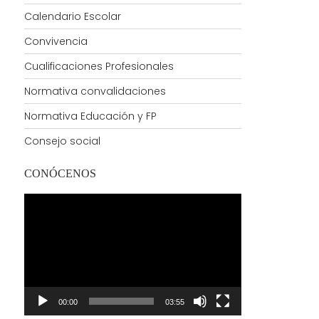
Calendario Escolar
Convivencia
Cualificaciones Profesionales
Normativa convalidaciones
Normativa Educación y FP
Consejo social
CONÓCENOS
Reproductor
de
vídeo
00:00
03:55