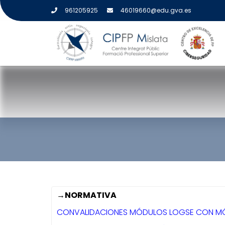
961205925
46019660@edu.gva.es
NORMATIVA CONVALIDA
→NORMATIVA
CONVALIDACIONES MÓDULOS LOGSE CON M