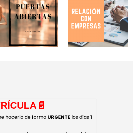
RÍCULA📄​
be hacerlo de forma
URGENTE
los días
1