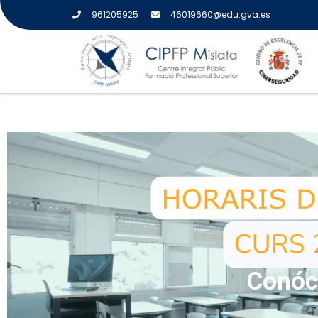
961205925
46019660@edu.gva.es
Conóc