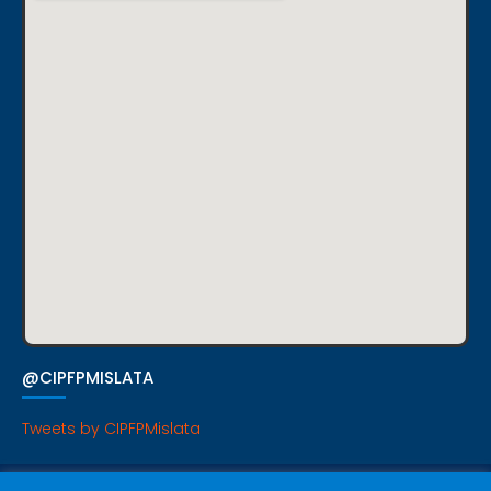
@CIPFPMISLATA
Tweets by CIPFPMislata
P. Cookies
|
P. Privacidad
|
Avisos Legales