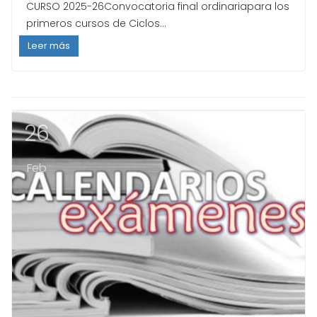
CURSO 2025-26Convocatoria final ordinariapara los
primeros cursos de Ciclos...
Leer más
26
Feb