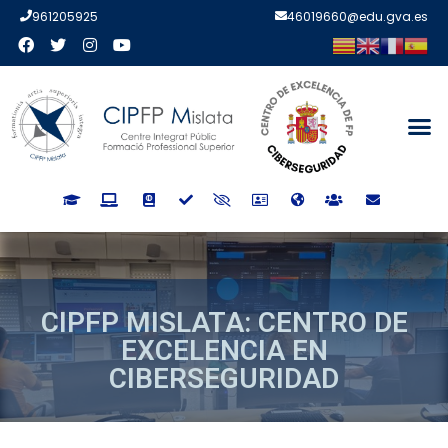
961205925
46019660@edu.gva.es
CIPFP MISLATA: CENTRO DE
EXCELENCIA EN
CIBERSEGURIDAD
CIPFP MISLATA: CENTRO DE
EXCELENCIA EN
CIBERSEGURIDAD