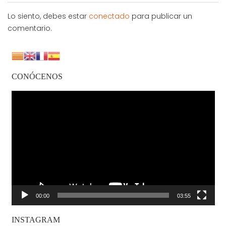
Lo siento, debes estar
conectado
para publicar un
comentario.
CONÓCENOS
Reproductor
de
vídeo
00:00
03:55
INSTAGRAM