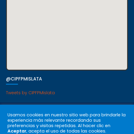
@CIPFPMISLATA
Tweets by CIPFPMislata
P. Cookies
|
P. Privacidad
|
Avisos Legales
Usamos cookies en nuestro sitio web para brindarle la
© CIPFP Mislata – Todos los derechos reservados 2021
experiencia más relevante recordando sus
preferencias y visitas repetidas. Al hacer clic en
Aceptar
, acepta el uso de todas las cookies.