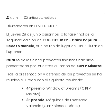
29
,
admin
articulos
noticias
Jun
Triunfadores en FEM-FUTUR FP.
2018
El jueves 28 de junio asistimos a la fase final de la
segunda edición de
FEM-FUTUR FP – Caixa Popular –
Secot Valencia
, que ha tenido lugar en CIPFP Ciutat de
l’Aprenent.
Cuatro
de los cinco proyectos finalistas han sido
presentados por nuestros alumnos del
CIPFP Mislata
.
Tras la presentación y defensa de los proyectos se ha
reunido el jurado con el siguiente resultado:
4º premio
: Window of Dreams (CIPFP
Mislata)
3º premio
: Máquinas de Envasado
Valencia (CIPFP Blasco Ibáñez)