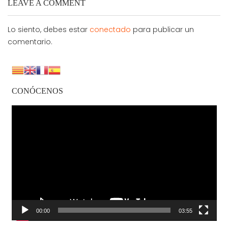
LEAVE A COMMENT
Lo siento, debes estar
conectado
para publicar un
comentario.
CONÓCENOS
Reproductor
de
vídeo
00:00
03:55